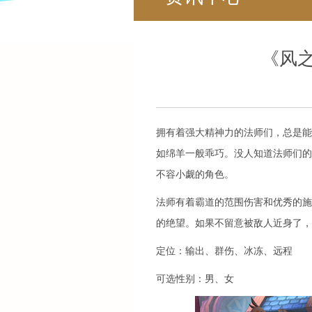
《风
拥有着强大精神力的法师们，总是能
如绵羊一般乖巧。没人知道法师们的
不容小觑的角色。
法师有着霸道的范围伤害和优秀的施
的绝望。如果不留意被敌人近身了，
定位：输出、群伤、冰冻、远程
可选性别：男、女