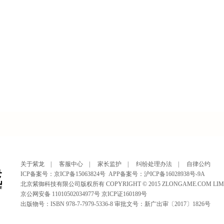
关于紫龙
|
客服中心
|
家长监护
|
纠纷处理办法
|
自律公约
ICP备案号：京ICP备15063824号
APP备案号：沪ICP备16028938号-9A
北京紫御科技有限公司版权所有 COPYRIGHT © 2015 ZLONGAME.COM LIMITED
京公网安备 11010502034977号 京ICP证160189号
出版物号：ISBN 978-7-7979-5336-8 审批文号：新广出审〔2017〕1826号