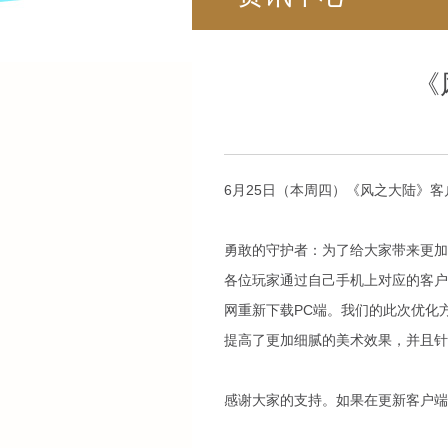
《
6月25日（本周四）《风之大陆》
勇敢的守护者：为了给大家带来更加
各位玩家通过自己手机上对应的客户
网重新下载PC端。我们的此次优化
提高了更加细腻的美术效果，并且
感谢大家的支持。如果在更新客户端