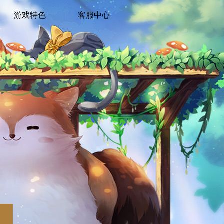
游戏特色
客服中心