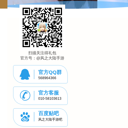
扫描关注得礼包
官方号：@风之大陆手游
官方QQ群
568964366
官方客服
010-58103613
百度贴吧
风之大陆手游吧