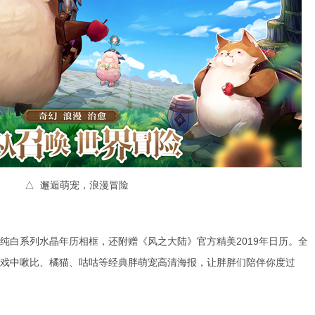
△ 邂逅萌宠，浪漫冒险
纯白系列水晶年历相框，还附赠《风之大陆》官方精美2019年日历。全
戏中啾比、橘猫、咕咕等经典胖萌宠高清海报，让胖胖们陪伴你度过